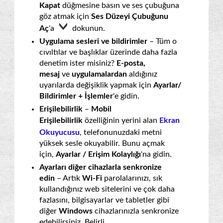
Kapat
düğmesine basın ve ses çubuğuna
göz atmak için
Ses Düzeyi Çubuğunu
Aç
'a
dokunun.
Uygulama sesleri ve bildirimler
– Tüm o
cıvıltılar ve başlıklar üzerinde daha fazla
denetim ister misiniz?
E-posta,
mesaj
ve
uygulamalardan
aldığınız
uyarılarda değişiklik yapmak için
Ayarlar/
Bildirimler + İşlemler
'e gidin.
Erişilebilirlik
–
Mobil
Erişilebilirlik
özelliğinin yerini alan
Ekran
Okuyucusu
, telefonunuzdaki metni
yüksek sesle okuyabilir. Bunu açmak
için,
Ayarlar / Erişim Kolaylığı
'na gidin.
Ayarları diğer cihazlarla senkronize
edin
– Artık
Wi-Fi
parolalarınızı, sık
kullandığınız web sitelerini ve çok daha
fazlasını, bilgisayarlar ve tabletler gibi
diğer
Windows
cihazlarınızla senkronize
edebilirsiniz. Belirli