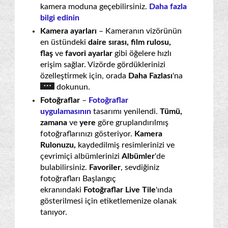
kamera moduna geçebilirsiniz.
Daha fazla
bilgi edinin
Kamera ayarları
– Kameranın vizörünün
en üstündeki
daire sırası, film rulosu,
flaş
ve
favori ayarlar
gibi öğelere hızlı
erişim sağlar. Vizörde gördüklerinizi
özelleştirmek için, orada
Daha Fazlası
'na
dokunun.
Fotoğraflar
–
Fotoğraflar
uygulamasının
tasarımı yenilendi.
Tümü,
zamana
ve
yere
göre gruplandırılmış
fotoğraflarınızı gösteriyor.
Kamera
Rulonuzu,
kaydedilmiş resimlerinizi ve
çevrimiçi albümlerinizi
Albümler
'de
bulabilirsiniz.
Favoriler
, sevdiğiniz
fotoğrafları Başlangıç
ekranındaki
Fotoğraflar Live Tile
'ında
gösterilmesi için etiketlemenize olanak
tanıyor.