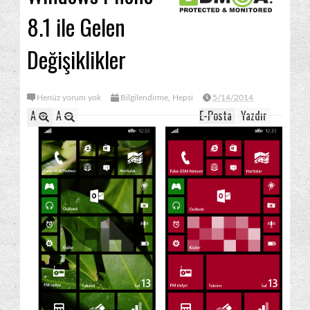
8.1 ile Gelen
Değişiklikler
Henüz yorum yok
Bilgilendirme
,
Hepsi
5/14/2014
A
A
E-Posta
Yazdır