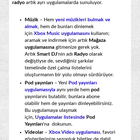
radyo
artık ayrı uygulamalarda sunuluyor.
Müzik
– Hem
yeni müzikleri bulmak ve
almak
, hem de bunları dinlemek
için
Xbox Music uygulamasını
kullanın;
aramak ve indirmek için artık
Mağaza
uygulamasına
gitmenize gerek yok.
Artık
Smart DJ
'nin adı
Radyo
olarak
değiştiyse de, sevdiğiniz şarkılar
temelinde özel çalma listelerini
oluşturmanın bir yolu olmayı sürdürüyor.
Pod yayınları
– Yeni
Pod yayınları
uygulamasıyla
aynı yerde hem
pod
yayınlarını bulabilir, bunlara abone
olabilir hem de yayınları dinleyebilirsiniz.
Bu uygulamaya ulaşmak
için,
Uygulamalar listesinde
Pod
Yayınları
'na dokunun.
Videolar
–
Xbox Video uygulaması
, favori
gösterilerinize sezonluk biletler de dahil