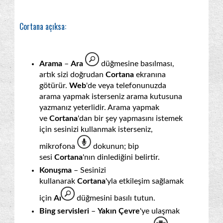
Cortana açıksa:
Arama
–
Ara
düğmesine basılması,
artık sizi doğrudan
Cortana
ekranına
götürür.
Web
'de veya telefonunuzda
arama yapmak isterseniz arama kutusuna
yazmanız yeterlidir. Arama yapmak
ve
Cortana
'dan bir şey yapmasını istemek
için sesinizi kullanmak isterseniz,
mikrofona
dokunun; bip
sesi
Cortana
'nın dinlediğini belirtir.
Konuşma
– Sesinizi
kullanarak
Cortana
'yla etkileşim sağlamak
için
Ara
düğmesini basılı tutun.
Bing servisleri
–
Yakın Çevre
'ye ulaşmak