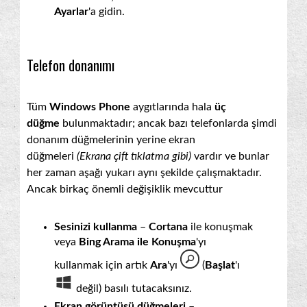
Ayarlar
'a gidin.
Telefon donanımı
Tüm
Windows Phone
aygıtlarında hala
üç
düğme
bulunmaktadır; ancak bazı telefonlarda şimdi
donanım düğmelerinin yerine ekran
düğmeleri
(Ekrana çift tıklatma gibi)
vardır ve bunlar
her zaman aşağı yukarı aynı şekilde çalışmaktadır.
Ancak birkaç önemli değişiklik mevcuttur
Sesinizi kullanma
–
Cortana
ile konuşmak
veya
Bing Arama ile Konuşma
'yı
kullanmak için artık
Ara
'yı
(
Başlat
'ı
değil) basılı tutacaksınız.
Ekran görüntüsü düğmeleri
–