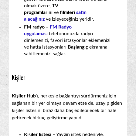
olmak üzere,
TV
programlarını
ve
filmleri
satın
alacağınız
ve izleyeceğiniz yeridir.
FM radyo –
FM Radyo
uygulaması
telefonunuzda radyo
dinlemenizi, favori istasyonlar eklemenizi
ve hatta istasyonları
Başlangıç
ekranına
sabitlemenizi sağlar.
Kişiler
Kişiler Hub
'ı, herkesle bağlantıyı sürdürmeniz için
sağlanan bir yer olmaya devam etse de, uzayıp giden
kişiler listesini biraz daha baş edilebilecek bir hale
getirecek birkaç geliştirme yapıldı.
Kişiler listesi
– Yaygın istek nedeniyle,